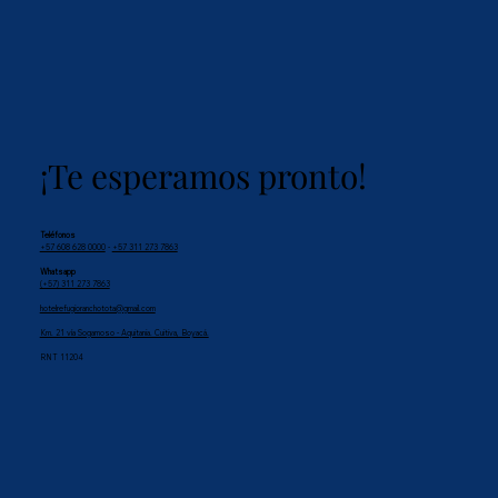
¡Te esperamos pronto!
Teléfonos
+57 608 628 0000
-
+57 311 273 7863
Whatsapp
(+57) 311 273 7863
hotelrefugioranchotota@gmail.com
Km. 21 vía Sogamoso - Aquitania. Cuitiva, Boyacá.
RNT 11204