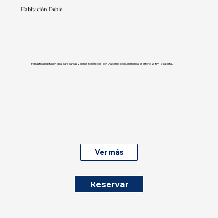
Habitación Doble
Fantástica habitación ideal para parejas y planes románticos, con una cama doble, chimenea, escritorio, wi-fi y TV satelital.
Ver más
Reservar