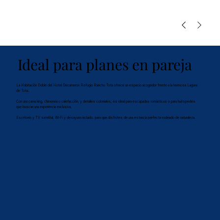
Ideal para planes en pareja
La Habitación Doble del Hotel Decameron Refugio Rancho Tota ofrece un espacio acogedor frente a la hermosa Laguna
de Tota.
Con una cama king, chimenea o calefacción, y detalles coloniales, es ideal para escapadas románticas o para huéspedes
que buscan una experiencia exclusiva.
Escritorio y TV satelital, Wi-Fi y desayuno incluido, para que disfrutes de una estancia perfecta rodeado de naturaleza.​