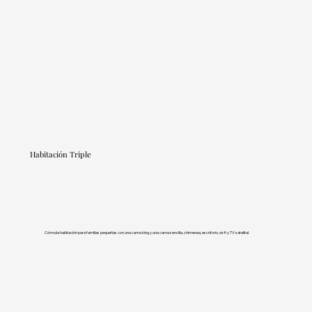
Habitación Triple
Cómoda habitación para familias pequeñas con una cama king y una cama sencilla, chimenea, escritorio, wi-fi y TV satelital.