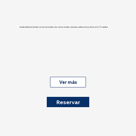
Amplia habitación familiar con una cama doble y dos camas sencillas, chimenea, calefacción, escritorio, wi-fi y TV satelital.
Ver más
Reservar